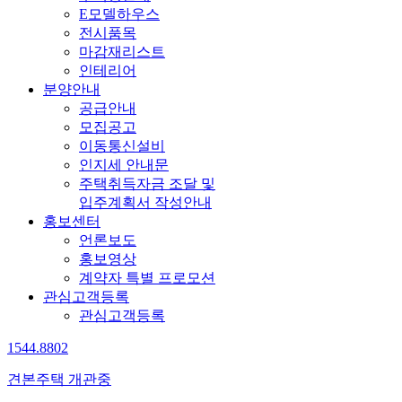
E모델하우스
전시품목
마감재리스트
인테리어
분양안내
공급안내
모집공고
이동통신설비
인지세 안내문
주택취득자금 조달 및
입주계획서 작성안내
홍보센터
언론보도
홍보영상
계약자 특별 프로모션
관심고객등록
관심고객등록
1544.8802
견본주택 개관중