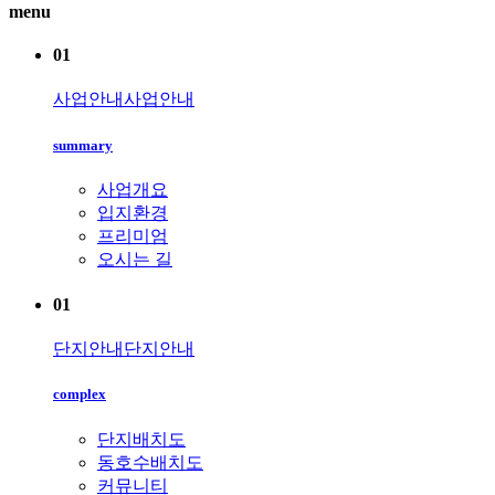
menu
01
사업안내
사업안내
summary
사업개요
입지환경
프리미엄
오시는 길
01
단지안내
단지안내
complex
단지배치도
동호수배치도
커뮤니티