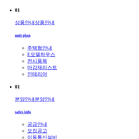
01
상품안내
상품안내
unit plan
주택형안내
E모델하우스
전시품목
마감재리스트
인테리어
01
분양안내
분양안내
sales info
공급안내
모집공고
이동통신설비