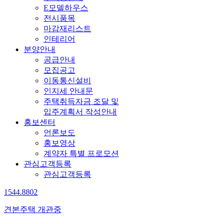
E모델하우스
전시품목
마감재리스트
인테리어
분양안내
공급안내
모집공고
이동통신설비
인지세 안내문
주택취득자금 조달 및
입주계획서 작성안내
홍보센터
언론보도
홍보영상
계약자 특별 프로모션
관심고객등록
관심고객등록
1544.8802
견본주택 개관중