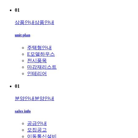
01
상품안내
상품안내
unit plan
주택형안내
E모델하우스
전시품목
마감재리스트
인테리어
01
분양안내
분양안내
sales info
공급안내
모집공고
이동통신설비