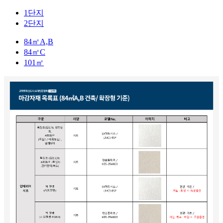
1단지
2단지
84㎡A,B
84㎡C
101㎡