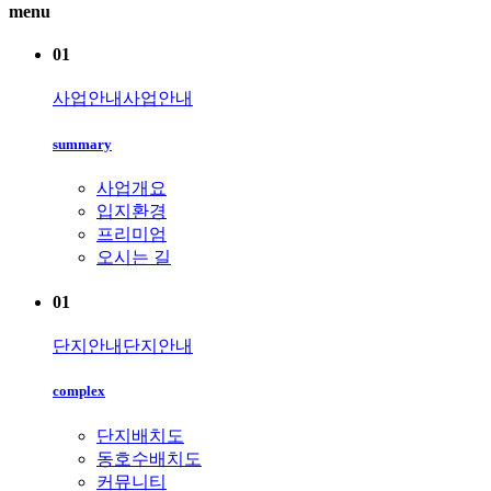
menu
01
사업안내
사업안내
summary
사업개요
입지환경
프리미엄
오시는 길
01
단지안내
단지안내
complex
단지배치도
동호수배치도
커뮤니티