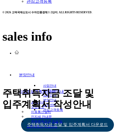
관심고객등록
© 2026 고덕국제신도시 수자인풍경채 1·2단지. ALL RIGHTS RESERVED.
sales info
분양안내
사업안내
주택취득자금 조달 및
단지안내
자금조달계획서 작성 안내
상품안내
분양안내
입주계획서 작성안내
공급안내
홍보센터
모집공고
관심고객등록
이동통신설비
인지세 안내문
주택취득자금 조달 및
주택취득자금 조달 및 입주계획서 다운로드
입주계획서 작성안내