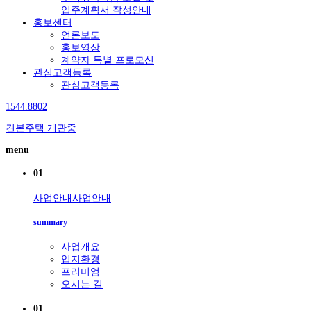
입주계획서 작성안내
홍보센터
언론보도
홍보영상
계약자 특별 프로모션
관심고객등록
관심고객등록
1544.8802
견본주택 개관중
menu
01
사업안내
사업안내
summary
사업개요
입지환경
프리미엄
오시는 길
01