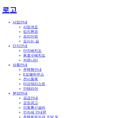
로고
사업안내
사업개요
입지환경
프리미엄
오시는 길
단지안내
단지배치도
동호수배치도
커뮤니티
상품안내
주택형안내
E모델하우스
전시품목
마감재리스트
인테리어
분양안내
공급안내
모집공고
이동통신설비
인지세 안내문
주택취득자금 조달 및