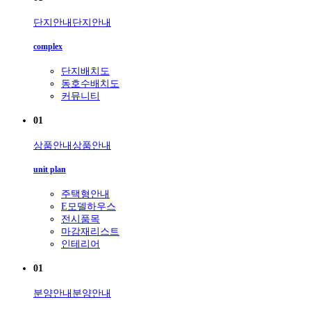
단지안내
단지안내
complex
단지배치도
동호수배치도
커뮤니티
01
상품안내
상품안내
unit plan
주택형안내
E모델하우스
전시품목
마감재리스트
인테리어
01
분양안내
분양안내