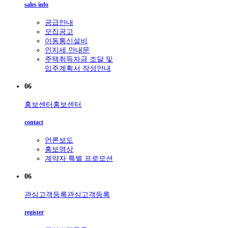
sales info
공급안내
모집공고
이동통신설비
인지세 안내문
주택취득자금 조달 및
입주계획서 작성안내
06
홍보센터
홍보센터
contact
언론보도
홍보영상
계약자 특별 프로모션
06
관심고객등록
관심고객등록
register